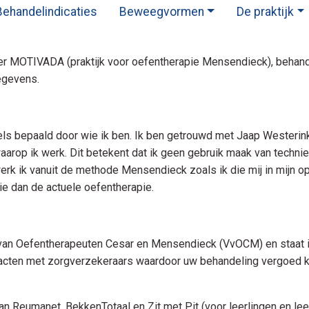
Behandelindicaties
Beweegvormen
De praktijk
ver MOTIVADA (praktijk voor oefentherapie Mensendieck), beha
egevens.
deels bepaald door wie ik ben. Ik ben getrouwd met Jaap Westerin
e waarop ik werk. Dit betekent dat ik geen gebruik maak van tech
rk ik vanuit de methode Mensendieck zoals ik die mij in mijn o
ie dan de actuele oefentherapie.
van Oefentherapeuten Cesar en Mensendieck (VvOCM) en staat in
tracten met zorgverzekeraars waardoor uw behandeling vergoed k
an Reumanet, BekkenTotaal en Zit met Pit (voor leerlingen en lee